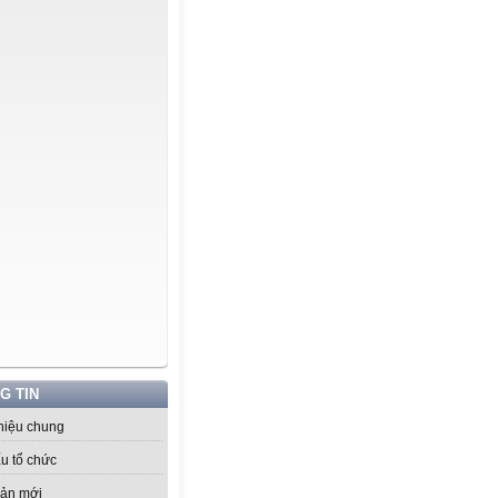
G TIN
thiệu chung
u tổ chức
ản mới