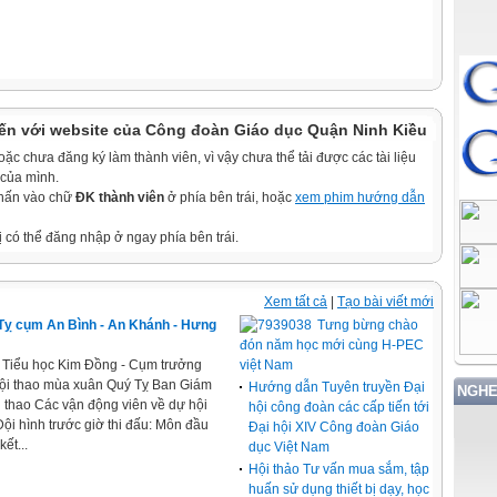
ến với website của Công đoàn Giáo dục Quận Ninh Kiều
c chưa đăng ký làm thành viên, vì vậy chưa thể tải được các tài liệu
 của mình.
nhấn vào chữ
ĐK thành viên
ở phía bên trái, hoặc
xem phim hướng dẫn
ị có thể đăng nhập ở ngay phía bên trái.
Xem tất cả
|
Tạo bài viết mới
Tỵ cụm An Bình - An Khánh - Hưng
Tưng bừng chào
đón năm học mới cùng H-PEC
 Tiểu học Kim Đồng - Cụm trưởng
việt Nam
hội thao mùa xuân Quý Tỵ Ban Giám
Hướng dẫn Tuyên truyền Đại
NGHE
i thao Các vận động viên về dự hội
hội công đoàn các cấp tiến tới
 Đội hình trước giờ thi đấu: Môn đầu
Đại hội XIV Công đoàn Giáo
ết...
dục Việt Nam
Hội thảo Tư vấn mua sắm, tập
huấn sử dụng thiết bị dạy, học