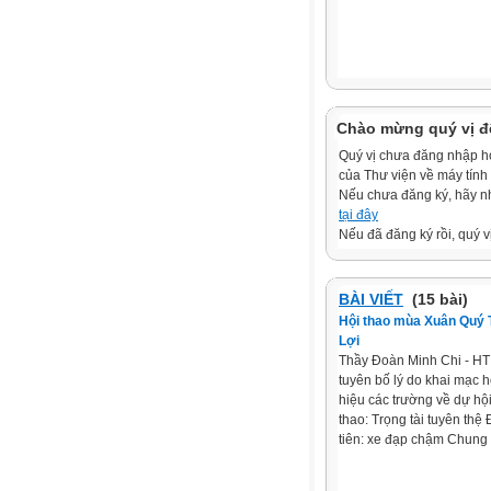
Chào mừng quý vị đ
Quý vị chưa đăng nhập hoặ
của Thư viện về máy tính
Nếu chưa đăng ký, hãy 
tại đây
Nếu đã đăng ký rồi, quý v
BÀI VIẾT
(15 bài)
Hội thao mùa Xuân Quý 
Lợi
Thầy Đoàn Minh Chi - HT
tuyên bố lý do khai mạc 
hiệu các trường về dự hộ
thao: Trọng tài tuyên thệ
tiên: xe đạp chậm Chung k