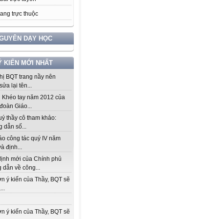
rang trực thuộc
NGUYÊN DẠY HỌC
Ý KIẾN MỚI NHẤT
hị BQT trang nầy nên
sửa lại tên...
hi Khéo tay năm 2012 của
đoàn Giáo...
uý thầy cô tham khảo:
 dẫn số...
áo công tác quý IV năm
à định...
định mới của Chính phủ
 dẫn về công...
n ý kiến của Thầy, BQT sẽ
...
n ý kiến của Thầy, BQT sẽ