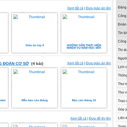
Đảng 
Xem tất cả
|
Đưa giáo án lên
Công
Đoàn
Tin tứ
Công 
Giáo án lop 4
HƯỚNG DẪN THỰC HIỆN
NHIỆM VỤ NĂM HỌC MỚI
Thi đ
Người 
G ĐOÀN CƠ SỞ
(4 bài)
Xem tất cả
|
Đưa giáo án lên
Lịch 
Thôn
Thư 
Thư v
 năm
Mẫu báo cáo tháng
Báo cáo tháng 10
Trao 
Góp ý
Liên 
Xem tất cả
|
Đưa đề thi lên
Soạn 