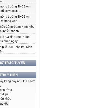
...
mừng trường THCS An
đã có website...
mừng trường THCS An
có trang web...
chúc Công Đoàn Ninh Kiều
ạt nhiều thành...
on 8/3 kính chúc ngàn
ui nhân ngày...
ịp lễ 20/11 sắp tới, Kính
uí...
RỢ TRỰC TUYẾN
 TRA Ý KIẾN
hấy trang này như thế nào?
p
h thường
 điệu
iến khác