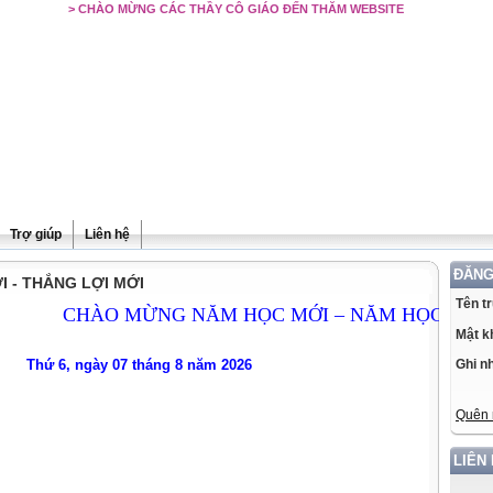
> CHÀO MỪNG CÁC THẦY CÔ GIÁO ĐẾN THĂM WEBSITE
Trợ giúp
Liên hệ
ĐĂNG
 - THẮNG LỢI MỚI
Tên t
CHÀO MỪNG NĂM HỌC MỚI – NĂM HỌC ĐỔI MỚI
Mật k
Thứ 6, ngày 07 tháng 8 năm 2026
Ghi n
Quên 
LIÊN