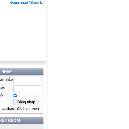
Đăng nhập / Đăng ký
 NHẬP
ruy nhập
 QUẢN LÝ VÀ NÂNG CAO CHẤT LƯỢNG GIÁO DỤC -
hẩu
hớ
mật khẩu
ĐK thành viên
 KẾT NGOÀI