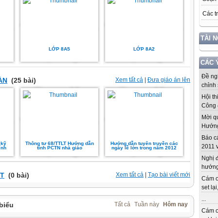
Các t
TÀI 
LỚP 8A5
LỚP 8A2
CÁC 
Đề ng
ÀN
(25 bài)
Xem tất cả
|
Đưa giáo án lên
chỉnh 
Hội t
Công 
Mời q
Hướng
Báo c
 kỹ
Thông tư 68/TTLT Hướng dẫn
Hướng dẫn tuyên truyền các
2011 v
ính
tính PCTN nhà giáo
ngày lễ lớn trong năm 2012
Nghị 
hướng
ẾT
(0 bài)
Xem tất cả
|
Tạo bài viết mới
Cám ơ
set lại,
...
 biểu
Tất cả
Tuần này
Hôm nay
Cám ơ