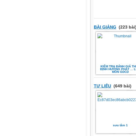
BÀI GIẢNG
(223 bài
KIỂM TRA ĐÁNH GIÁ T
ĐỊNH HƯỚNG PHÁT ... 
MÔN GDCD
TƯ LIỆU
(649 bài)
sưu tầm 1