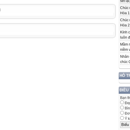
set lại,
Chúc 
M
Hòa 1 
Chúc 
Hòa 2 
Kính 
luôn đ
Mầm n
niềm v
Nhân d
chúc Q
HỖ T
ĐIỀU
Bạn t
Đẹ
Bìn
Đơn
Ý k