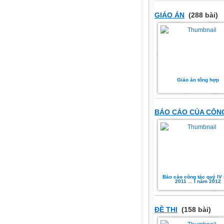
GIÁO ÁN
(288 bài)
Giáo án tổng hợp
BÁO CÁO CỦA CÔN
Báo cáo công tác quý IV
2011 ... I năm 2012
ĐỀ THI
(158 bài)