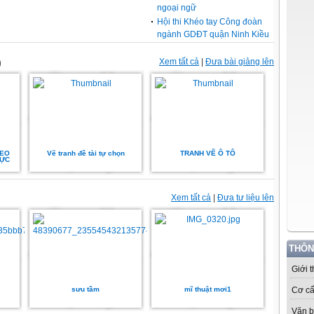
ngoại ngữ
Hội thi Khéo tay Công đoàn
ngành GDĐT quận Ninh Kiều
)
Xem tất cả
|
Đưa bài giảng lên
HEO
Vẽ tranh đề tài tự chọn
TRANH VẼ Ô TÔ
LỰC
Xem tất cả
|
Đưa tư liệu lên
THÔN
Giới 
sưu tầm
mĩ thuật mơi1
Cơ cấ
Văn b