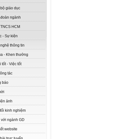
bộ giáo dục
 đoàn ngành
 TNCS HCM
c - Sự kiện
nghệ thông tin
ua - Khen thưởng
tốt - Việc tốt
công tác
g báo
mời
iện ảnh
đổi kinh nghiệm
 với ngành GD
kết website
bài trực tuyến