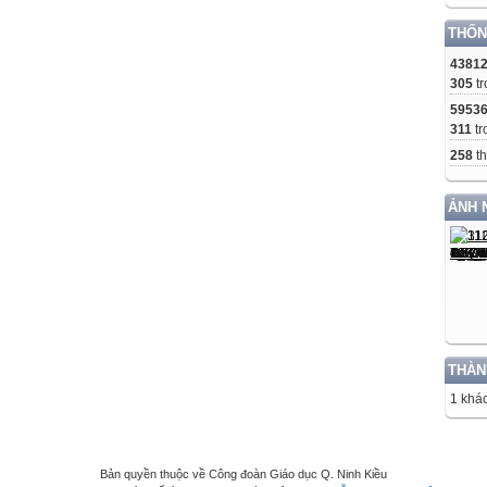
THỐN
4381
305
tr
5953
311
tr
258
th
ẢNH 
THÀN
1 khác
Bản quyền thuộc về Công đoàn Giáo dục Q. Ninh Kiều