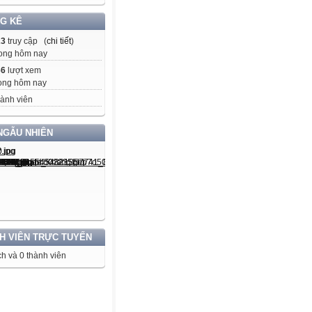
G KÊ
23
truy cập (
chi tiết
)
ong hôm nay
66
lượt xem
ong hôm nay
ành viên
NGẪU NHIÊN
H VIÊN TRỰC TUYẾN
h và 0 thành viên